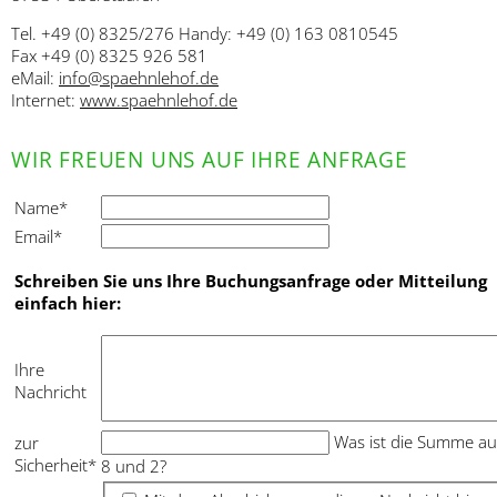
Tel. +49 (0) 8325/276 Handy: +49 (0) 163 0810545
Fax +49 (0) 8325 926 581
eMail:
info@spaehnlehof.de
Internet:
www.spaehnlehof.de
WIR FREUEN UNS AUF IHRE ANFRAGE
Pflichtfeld
Name
*
Pflichtfeld
Email
*
Schreiben Sie uns Ihre Buchungsanfrage oder Mitteilung
einfach hier:
Ihre
Nachricht
Pflichtfeld
Was ist die Summe au
zur
Sicherheit
*
8 und 2?