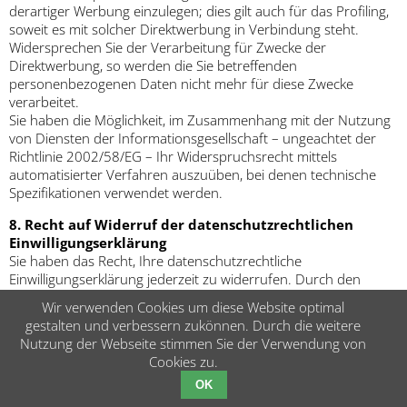
derartiger Werbung einzulegen; dies gilt auch für das Profiling,
soweit es mit solcher Direktwerbung in Verbindung steht.
Widersprechen Sie der Verarbeitung für Zwecke der
Direktwerbung, so werden die Sie betreffenden
personenbezogenen Daten nicht mehr für diese Zwecke
verarbeitet.
Sie haben die Möglichkeit, im Zusammenhang mit der Nutzung
von Diensten der Informationsgesellschaft – ungeachtet der
Richtlinie 2002/58/EG – Ihr Widerspruchsrecht mittels
automatisierter Verfahren auszuüben, bei denen technische
Spezifikationen verwendet werden.
8. Recht auf Widerruf der datenschutzrechtlichen
Einwilligungserklärung
Sie haben das Recht, Ihre datenschutzrechtliche
Einwilligungserklärung jederzeit zu widerrufen. Durch den
Widerruf der Einwilligung wird die Rechtmäßigkeit der aufgrund
Wir verwenden Cookies um diese Website optimal
der Einwilligung bis zum Widerruf erfolgten Verarbeitung nicht
gestalten und verbessern zukönnen. Durch die weitere
berührt.
Nutzung der Webseite stimmen Sie der Verwendung von
Cookies zu.
9. Automatisierte Entscheidung im Einzelfall
einschließlich Profiling
OK
Sie haben das Recht, nicht einer ausschließlich auf einer